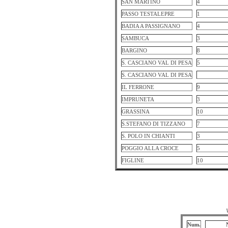
SAN MARTINO
4
PASSO TESTALEPRE
1
BADIA A PASSIGNANO
4
SAMBUCA
3
BARGINO
8
S. CASCIANO VAL DI PESA
5
S. CASCIANO VAL DI PESA
IL FERRONE
9
IMPRUNETA
3
GRASSINA
10
S.STEFANO DI TIZZANO
7
S. POLO IN CHIANTI
3
POGGIO ALLA CROCE
5
FIGLINE
10
Num.