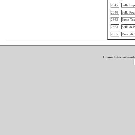
2845
Sella Imp
2848
Sella Pog
2862
Passo Tes
2863
Sella di 
2865
Passo di
Unione Internazionale