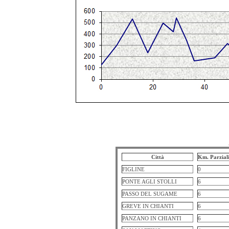
Città
Km. Parzial
FIGLINE
0
PONTE AGLI STOLLI
6
PASSO DEL SUGAME
6
GREVE IN CHIANTI
6
PANZANO IN CHIANTI
6