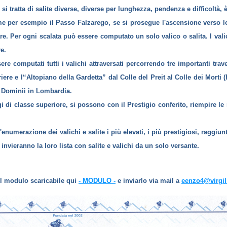
 si tratta di salite diverse, diverse per lunghezza, pendenza e difficoltà, 
come per esempio il Passo Falzarego, se si prosegue l'ascensione verso lo
 Per ogni scalata può essere computato un solo valico o salita. I valic
e.
re computati tutti i valichi attraversati percorrendo tre importanti trave
riere e l“Altopiano della Gardetta” dal Colle del Preit al Colle dei Morti
 Dominii in Lombardia.
igi di classe superiore, si possono con il Prestigio conferito, riempire l
enumerazione dei valichi e salite i più elevati, i più prestigiosi, raggiun
vieranno la loro lista con salite e valichi da un solo versante.
 il modulo scaricabile qui
- MODULO -
e inviarlo via mail a
eenzo4@virgili