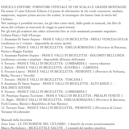
EDICICLO EDITORE: FORNITORE UFFICIALE DI CHI SCALA LE GRANDI MONTAGNE
Da ormai 15 anni Ediciclo Editore è il punto di riferimento di chi vuole conoscere, studiare,
assaporare, sognare prima ancora che scalare, le montagne che hanno fatto la storia del
Ciclismo.
Nel catalogo è possibile trovare, tra gli oltre cento titoli, dalle guide ai manuali, dai libri di
storia del ciclismo ai resoconti di viaggi in paesi lontani.
Per gli tutti gli scalatori dai calmi cicloturisti fino ai ciclo-assatanati possiamo segnalare :
Collana Passi e Valli d'Europa
1. Anastasia-Di Santo-Supino - PASSI E VALLI IN BICICLETTA - FRIULI VENEZIA GIULIA
(riedizione in 2 volumi - disponibile da inizio aprile)
2. Ferraris - PASSI E VALLI IN BICICLETTA - EMILIA ROMAGNA 1 (Province di Piacenza,
Parma e Reggio Emilia)
3. Anastasia-Pauletto-Supino - PASSI E VALLI IN BICICLETTA - DOLOMITI BELLUNESI
(riedizione corretta e ampliata - disponibile all'inizio dell'estate)
4. Ferraris - PASSI E VALLI IN BICICLETTA - LOMBARDIA 1 - nuova edizione
5. Babich - PASSI E VALLI IN BICICLETTA - AUSTRIA 1 - CARINZIA
6. Ferraris-Lepori - PASSI E VALLI IN BICICLETTA - PIEMONTE 1 (Province di Verbania,
Biella, Novara e Vercelli)
7. Ferraris - PASSI E VALLI IN BICICLETTA - TOSCANA 1
8. Anastasia-Di Santo-Supino - PASSI E VALLI IN BICICLETTA - ALTO ADIGE 1 -
DOLOMITI ATESINE
9. Ferraris - PASSI E VALLI IN BICICLETTA - LOMBARDIA 2
10. Penelope-Supino-Turchetto - PASSI E VALLI IN BICICLETTA - PREALPI VENETE 1
11. Righi - PASSI E VALLI IN BICICLETTA - EMILIA ROMAGNA 2 (Province di Ravenna,
Forlì-Cesena, Rimini e Repubblica di San Marino)
12. Ferraris-Vinai - PASSI E VALLI IN BICICLETTA - PIEMONTE 2 (Provincia di Cuneo -
Versante Occidentale)
Manuali della bicicletta
Zeno Zani - LE TECNOPATIE NEL CICLISMO - I disturbi da errato posizionamento
Marco Pierfederici - BICICLETTA E SALUTE - I consigli del medico sportivo