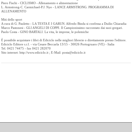
Piero Fischi - CICLISMO - Allenamento e alimentazione
L. Armstrong-C. Carmichael-P.J. Nye - LANCE ARMSTRONG. PROGRAMMA DI
ALLENAMENTO
Miti dello sport
A cura di G. Pauletto - LA TESTA E I GARUN. Alfredo Binda si confessa a Duilio Chiaradia
Marco Pastonesi - GLI ANGELI DI COPPI. Il Campionissimo raccontato dai suoi gregari.
Paolo Costa - GINO BARTALI. La vita, le imprese, le polemiche
È possibile acquistare i libri di Ediciclo nelle migliori librerie o direttamente presso l'editore.
Ediciclo Editore s.r.l. - via Cesare Beccarla 13/15 - 30026 Portogruaro (VE) - Italia
Tel. 0421 74475 - fax 0421 282070
Sito internet: http://www.ediciclo.it ; E-Mail: posta@ediciclo.it